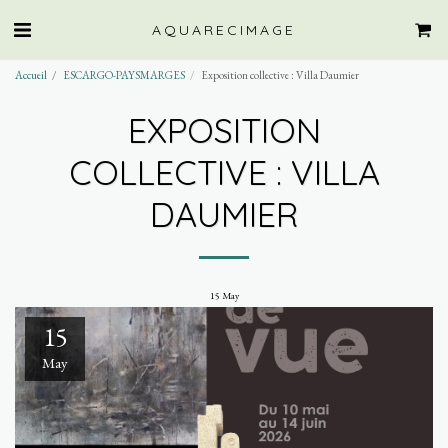
AQUARECIMAGE
Accueil
ESCARGO-PAYSMARGES
Exposition collective : Villa Daumier
EXPOSITION
COLLECTIVE : VILLA
DAUMIER
15
May
15
May